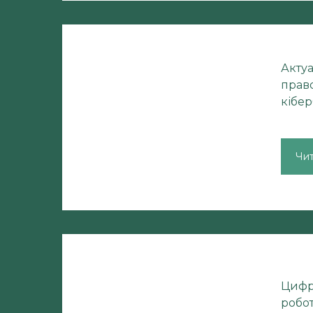
Акту
прав
кібе
Чи
Цифр
робо