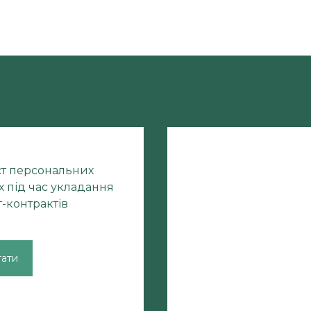
ст персональних
 під час укладання
-контрактів
тати