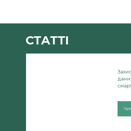
СТАТТІ
Захи
даних
смарт
Чи