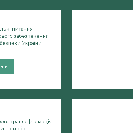
альні питання
ового забезпечення
рбезпеки України
тати
ова трансоформація
ти юристів